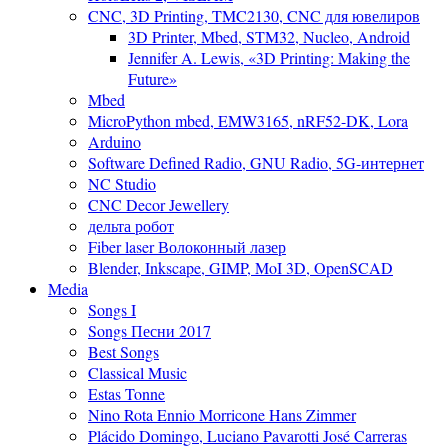
CNC, 3D Printing, TMC2130, CNC для ювелиров
3D Printer, Mbed, STM32, Nucleo, Android
Jennifer A. Lewis, «3D Printing: Making the
Future»
Mbed
MicroPython mbed, EMW3165, nRF52-DK, Lora
Arduino
Software Defined Radio, GNU Radio, 5G-интернет
NC Studio
CNC Decor Jewellery
дельта робот
Fiber laser Волоконный лазер
Blender, Inkscape, GIMP, MoI 3D, OpenSCAD
Media
Songs I
Songs Песни 2017
Best Songs
Classical Music
Estas Tonne
Nino Rota Ennio Morricone Hans Zimmer
Plácido Domingo, Luciano Pavarotti José Carreras