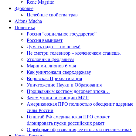
Rene Magritte
Здоровье
Целебные свойства трав
Alfons Mucha
Политика
Россия “социальное государство”
Россия вымирает
Думать надо … но нечем!
Не смотри телевизор – козленочком станешь.
Уголовный феодализм
Марш миллионов 6 мая
Как уничтожали сверхдержаву
Воровская Прихватизация
Уничтожение Науки и Образования
Прощальным костром догорает эпоха…
Зачем утопили станцию МИР
Американская ПРО полностью обесценит ядерные
силы России
Генштаб РФ американская ПРО сможет
блокировать пуски российских ракет
О реформе образования, ее итогах и перспективах
Касты России