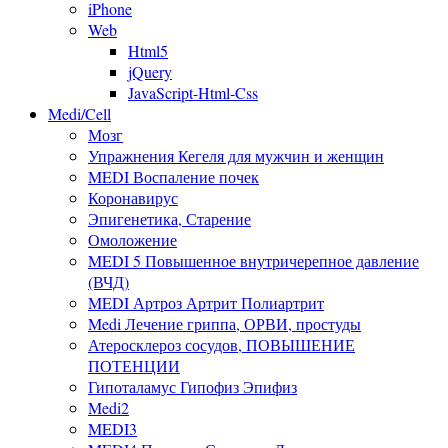
iPhone
Web
Html5
jQuery
JavaScript-Html-Css
Medi/Cell
Мозг
Упражнения Кегеля для мужчин и женщин
MEDI Воспаление почек
Коронавирус
Эпигенетика, Старение
Омоложение
MEDI 5 Повышенное внутричерепное давление
(ВЧД)
MEDI Артроз Артрит Полиартрит
Medi Лечение гриппа, ОРВИ, простуды
Атеросклероз сосудов, ПОВЫШЕНИЕ
ПОТЕНЦИИ
Гипоталамус Гипофиз Эпифиз
Medi2
MEDI3