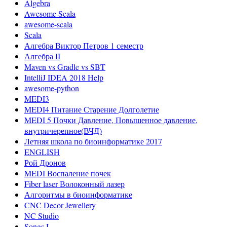
Algebra
Awesome Scala
awesome-scala
Scala
Алгебра Виктор Петров 1 семестр
Алгебра II
Maven vs Gradle vs SBT
IntelliJ IDEA 2018 Help
awesome-python
MEDI3
MEDI4 Питание Старение Долголетие
MEDI 5 Почки Давление, Повышенное давление,
внутричерепное(ВЧД)
Летняя школа по биоинформатике 2017
ENGLISH
Рой Дронов
MEDI Воспаление почек
Fiber laser Волоконный лазер
Алгоритмы в биоинформатике
CNC Decor Jewellery
NC Studio
Songs I