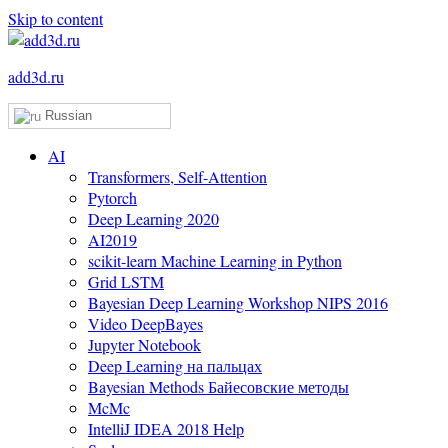
Skip to content
add3d.ru
Russian
Add3D
AI
Transformers, Self-Attention
Pytorch
Deep Learning 2020
AI2019
scikit-learn Machine Learning in Python
Grid LSTM
Bayesian Deep Learning Workshop NIPS 2016
Video DeepBayes
Jupyter Notebook
Deep Learning на пальцах
Bayesian Methods Байесовские методы
McMc
IntelliJ IDEA 2018 Help