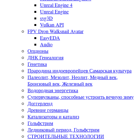
Unreal Engine 4
Unreal Engine
svg3D
Vulkan API
FPV Dron Walksnail Avatar
EasyEDA
Audio
Опционы
ДНК Генеалогия
Генетика
Прародина индоевропейцев Самарская культура
Палеолит, Мезолит, Неолит, Медный век,
Бронзовый век, Железный век
Водородная энергетика
Супервулканы, способные устроить вечную зиму
Доггерленд
Древние германцы
Катализаторы и катализ
Гольфстрим
Ледниковый период, Гольфстрим
СТРОИТЕЛЬНЫЕ ТЕХНОЛОГИИ