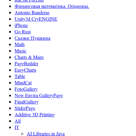
Финансовая математика. Опционы.
Antonio Banderas
Unity3d CryENGINE
iPhone
Go Rust
Сказки Пушкина
Math
Music
Charts & Maps
PageBuilder
EasyCharts
Table
MindCat
FotoGallery
New Envira GalleryPage
FinalGallery
SliderPage
Additive 3D Printing
All
IT
AI Libraries in Java