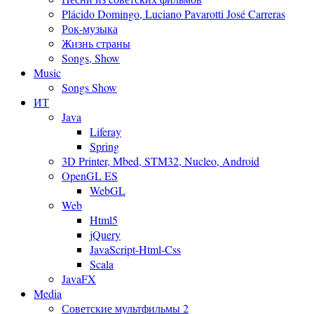
Plácido Domingo, Luciano Pavarotti José Carreras
Рок-музыка
Жизнь страны
Songs, Show
Music
Songs Show
ИТ
Java
Liferay
Spring
3D Printer, Mbed, STM32, Nucleo, Android
OpenGL ES
WebGL
Web
Html5
jQuery
JavaScript-Html-Css
Scala
JavaFX
Media
Советские мультфильмы 2