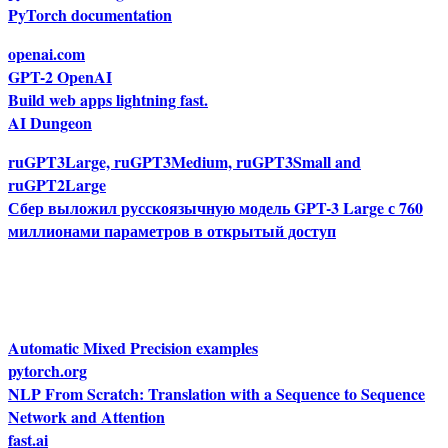
PyTorch documentation
openai.com
GPT-2 OpenAI
Build web apps lightning fast.
AI Dungeon
ruGPT3Large, ruGPT3Medium, ruGPT3Small and
ruGPT2Large
Сбер выложил русскоязычную модель GPT-3 Large с 760
миллионами параметров в открытый доступ
Automatic Mixed Precision examples
pytorch.org
NLP From Scratch: Translation with a Sequence to Sequence
Network and Attention
fast.ai