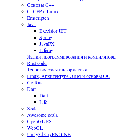
Основы C++
C, CPP в Linux
Emscripten
Java
Excelsior JET
Spring
JavaFX
Liferay
Языки программирования и компиляторы
Rust code
Теоретическая информатика
Linux, Архитектура ЭВМ и основы ОС
Go Rust
Dart
Dart
Life
Scala
Awesome-scala
OpenGL ES
WebGL
Unity3d CryENGINE