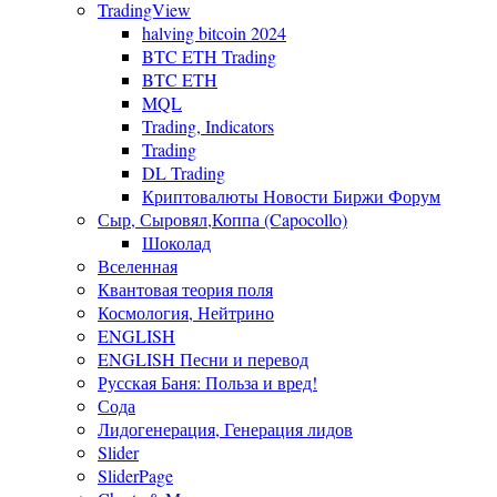
TradingView
halving bitcoin 2024
BTC ETH Trading
BTC ETH
MQL
Trading, Indicators
Trading
DL Trading
Криптовалюты Новости Биржи Форум
Сыр, Сыровял,Коппа (Capocollo)
Шоколад
Вселенная
Квантовая теория поля
Космология, Нейтрино
ENGLISH
ENGLISH Песни и перевод
Русская Баня: Польза и вред!
Сода
Лидогенерация, Генерация лидов
Slider
SliderPage