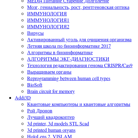
MEDI4 Питание Старение Долголетие
Мозг, гениальность, рост, рентгеновская оптика
ИММУНОЛОГИЯ
ИММУНОЛОГИЯ1
ИММУНОЛОГИЯ2
Вирусы
Активированный уголь для очищения организма
Летняя школа по биоинформатике 2017
Алгоритмы в биоинформатике
АЛГОРИТМЫ ЭКГ-ДИАГНОСТИКИ
Технология редактирования генома CRISPR/Cas9
Выращиваем органы
Reprogramming between human cell types
BioSoft
Brain circuit for memory
Addi3D
Квантовые компьютеры и квантовые алгоритмы
Рой Дронов
Лучший квадрокоптер
3d printer, 3d models STL Scad
3d printed human organs
HoloLens 2, VISLAM