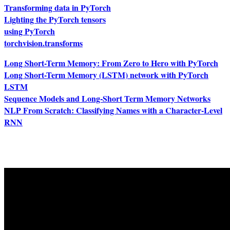
Transforming data in PyTorch
Lighting the PyTorch tensors
using PyTorch
torchvision.transforms
Long Short-Term Memory: From Zero to Hero with PyTorch
Long Short-Term Memory (LSTM) network with PyTorch
LSTM
Sequence Models and Long-Short Term Memory Networks
NLP From Scratch: Classifying Names with a Character-Level
RNN