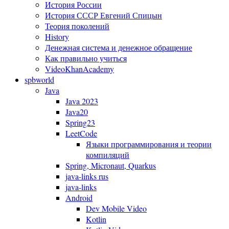
История России
История СССР Евгений Спицын
Теория поколений
History
Денежная система и денежное обращение
Как правильно учиться
VideoKhanAcademy
spbworld
Java
Java 2023
Java20
Spring23
LeetCode
Языки программирования и теории
компиляций
Spring, Micronaut, Quarkus
java-links rus
java-links
Android
Dev Mobile Video
Kotlin