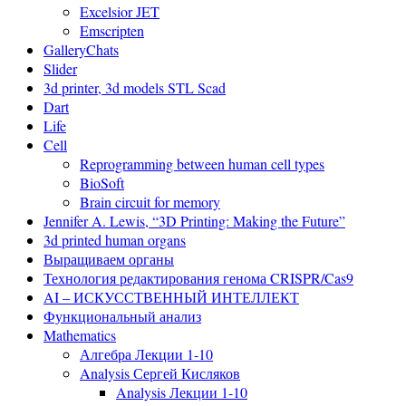
Excelsior JET
Emscripten
GalleryChats
Slider
3d printer, 3d models STL Scad
Dart
Life
Cell
Reprogramming between human cell types
BioSoft
Brain circuit for memory
Jennifer A. Lewis, “3D Printing: Making the Future”
3d printed human organs
Выращиваем органы
Технология редактирования генома CRISPR/Cas9
AI – ИСКУССТВЕННЫЙ ИНТЕЛЛЕКТ
Функциональный анализ
Mathematics
Алгебра Лекции 1-10
Analysis Сергей Кисляков
Analysis Лекции 1-10