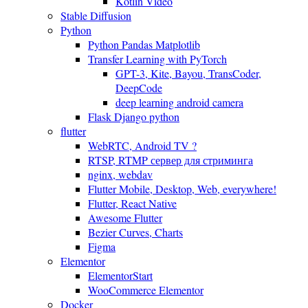
Kotlin Video
Stable Diffusion
Python
Python Pandas Matplotlib
Transfer Learning with PyTorch
GPT-3, Kite, Bayou, TransCoder,
DeepCode
deep learning android camera
Flask Django python
flutter
WebRTC, Android TV ?
RTSP, RTMP сервер для стриминга
nginx, webdav
Flutter Mobile, Desktop, Web, everywhere!
Flutter, React Native
Awesome Flutter
Bezier Curves, Charts
Figma
Elementor
ElementorStart
WooCommerce Elementor
Docker