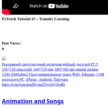
PyTorch Tutorial 15 – Transfer Learning
Post Views:
0
Рекламный светодиодный мультимедийный дисплей P2.5
256*128 пикселей, 640*320 мм, 680*360 мм общий размер
1200-2000cd/m2 Программирование через WiFi, Ethernet, USB
используя PC, iPhone, Android. Telegram
https://t.me/joinchat/Hypnd2OoJt4yZmRi
Animation and Songs