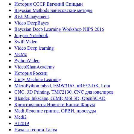
История СССР Евгений Спицын
Bayesian Methods Байесовские методы
Risk Management
Video DeepBayes
Bayesian Deep Learning Workshop NIPS 2016
Jupyter Notebook
Swift Video
Video Deep learning
McMc
PythonVideo
VideoKhanAcademy
История России
Unity Machine Learning
MicroPython mbed, EMW3165, nRF52-DK, Lora
CNC, 3D Printing, TMC2130, CNC для ювелиров
Blender, Inkscape, GIMP, MoI 3D, OpenSCAD
Криптовалюты Новости Биржи Форум
Medi Лечение гриппа, ОРВИ, простуды
Medi2
AI2019
Начала теории Галуа