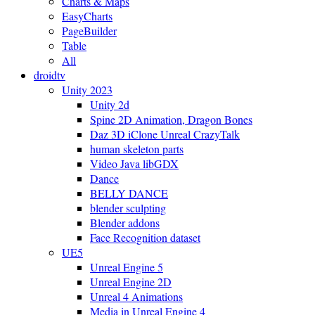
Charts & Maps
EasyCharts
PageBuilder
Table
All
droidtv
Unity 2023
Unity 2d
Spine 2D Animation, Dragon Bones
Daz 3D iClone Unreal CrazyTalk
human skeleton parts
Video Java libGDX
Dance
BELLY DANCE
blender sculpting
Blender addons
Face Recognition dataset
UE5
Unreal Engine 5
Unreal Engine 2D
Unreal 4 Animations
Media in Unreal Engine 4